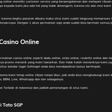
g online memiliki customer service yang berpengalaman dan melayani ribua
ya kepada kami jika ada hal yang tidak dimengerti, karena visi dan misi kam
t karena begitu pasaran dibuka maka situs kami sudah langsung memproses ta
 terpercaya. Dengan 1 akun permainan saja anda sudah bisa bermain semua j
Casino Online
mainan casino online seperti dadu online, sicbo online, roulette online dan l
ua promo menarik yang kami tawarkan. Dan tidak kalah menariknya kami ju
situs bandar togel Gohtogel anda bisa mendapatkan bonus berlimpah.
arena kami tetap online 24jam tanpa libur, jadi anda bisa menghubungi kam
ami, BBM, Line, Whatsapp dan lain sebagainya.
 Terbaik di indonesia dan jadilah pemenangan di situs kami.
i Toto SGP