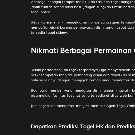
Gohtogel sebagai tempat melakukan taruhan togel hongkon
jamin tuntas tanpa basa basi. Jangan sungkan untuk bertan
togel online.
Situs kami memiliki pengeluaran nomor yang super tercepa
mendaftar disini karena pembayaran disini aman cepat dan
tersedia togel sidney.
Nikmati Berbagai Permainan 
Selain permainan judi togel terpercaya juga menyediakan per
berkesempatan menjadi pemenang disini dan dapatkan sem
bahasa lainnya dengan mengajak teman anda mendaftar di 
Bagi para member yang mendaftar disini jangan khawatir k
bisa melalui fasilitas livechat yang tersedia di situs web k
Jadi segeralah mendaftar menjadi member Agen Togel Online
Dapatkan Prediksi Togel HK dan Prediks