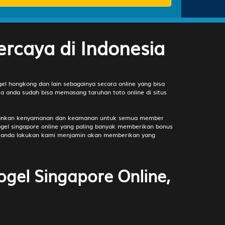
ercaya di Indonesia
gel hongkong dan lain sebagainya secara online yang bisa
 anda sudah bisa memasang taruhan toto online di situs
edepankan kenyamanan dan keamanan untuk semua member
togel singapore online yang paling banyak memberikan bonus
ng anda lakukan kami menjamin akan memberikan yang
gel Singapore Online,