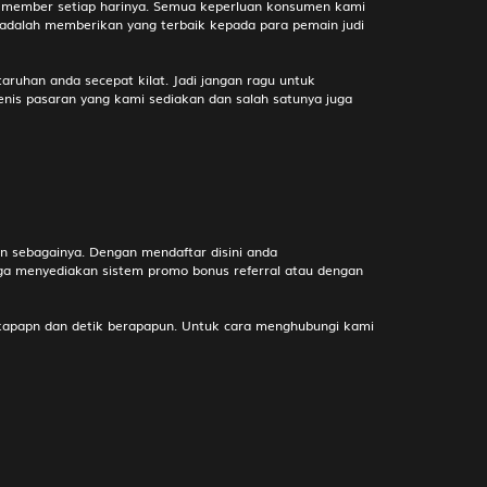
n member setiap harinya. Semua keperluan konsumen kami
i adalah memberikan yang terbaik kepada para pemain judi
ruhan anda secepat kilat. Jadi jangan ragu untuk
enis pasaran yang kami sediakan dan salah satunya juga
ain sebagainya. Dengan mendaftar disini anda
ga menyediakan sistem promo bonus referral atau dengan
i kapapn dan detik berapapun. Untuk cara menghubungi kami